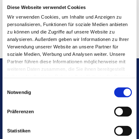
Diese Webseite verwendet Cookies
Wir verwenden Cookies, um Inhalte und Anzeigen zu
personalisieren, Funktionen für soziale Medien anbieten
zu können und die Zugriffe auf unsere Website zu
analysieren. Außerdem geben wir Informationen zu Ihrer
Verwendung unserer Website an unsere Partner für
soziale Medien, Werbung und Analysen weiter. Unsere
Partner führen diese Informationen möglicherweise mit
weiteren Daten zusammen, die Sie ihnen bereitgestellt
Kontakte
haben oder die sie im Rahmen Ihrer Nutzung der Dienste
gesammelt haben.
Kirche für Sie: Taufe, Trauung, Konfirmation ...
E
Gemeindebüro
Notwendig
i
Seelsorge
n
Personen und Bereiche
w
Pfarr- und Prädikantendienst
Präferenzen
Gemeindekirchenrat
i
l
Veranstaltungen und Angebote
l
Statistiken
i