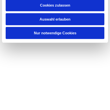
u
PDF zum Download
Cookies zulassen
s
w
Auswahl erlauben
a
h
Kinder und Jugend-Blog
l
Nur notwendige Cookies