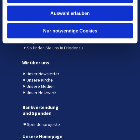
w
Veranstaltungen und Angebote
Auswahl erlauben
a
h
Gottesdienste
Veranstaltungen und Termine finden
l
Nur notwendige Cookies
Ehrenamtliches Engagement
Angebote für verschiedene Lebensalter
So finden Sie uns in Friedenau
Wir über uns
Unser Newsletter
Unsere Kirche
Unsere Medien
Unser Netzwerk
Bankverbindung
und Spenden
Spendenprojekte
Unsere Homepage