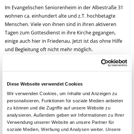
Im Evangelischen Seniorenheim in der Albestraße 31
wohnen ca. einhundert alte und z.T. hochbetagte
Menschen. Viele von ihnen sind in ihren aktiveren
Tagen zum Gottesdienst in ihre Kirche gegangen,
einige auch hier in Friedenau. Jetzt ist das ohne Hilfe
und Begleitung oft nicht mehr möglich.
Wenn Sie sich am Sonntag Morgen die Zeit nehmen
und für einen Weg, den Sie vielleicht in 10 Minuten zu
Fuß machen, eine ¾ Stunde einzuplanen, dann
könnten Sie jemand aus dem Seniorenheim zum
Diese Webseite verwendet Cookies
Gottesdienst begleiten. Und damit sicher eine große
Wir verwenden Cookies, um Inhalte und Anzeigen zu
Freude machen.
personalisieren, Funktionen für soziale Medien anbieten
Vielleicht einmal im Monat? Wichtig ist verlässlicher
zu können und die Zugriffe auf unsere Website zu
analysieren. Außerdem geben wir Informationen zu Ihrer
Kontakt: Eine Woche vorher Bescheid sagen, wenn der
Verwendung unserer Website an unsere Partner für
folgende Sonntag für Sie in Frage kommt. Flexibilität ist
soziale Medien, Werbung und Analysen weiter. Unsere
gefragt: Wir wissen oft erst am jeweiligen Morgen, wer