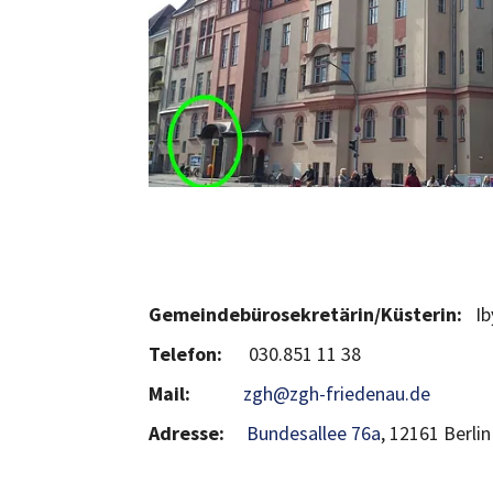
Gemeindebürosekretärin/Küsterin:
I
Telefon:
030.851 11 38
Mail:
zgh@zgh-friedenau.de
Adresse:
Bundesallee 76a
, 12161 Berlin