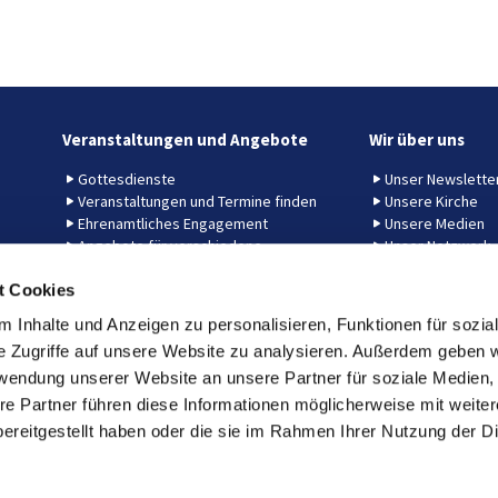
Veranstaltungen und Angebote
Wir über uns
Gottesdienste
Unser Newslette
Veranstaltungen und Termine finden
Unsere Kirche
Ehrenamtliches Engagement
Unsere Medien
Angebote für verschiedene
Unser Netzwerk
Lebensalter
t Cookies
So finden Sie uns in Friedenau
 Inhalte und Anzeigen zu personalisieren, Funktionen für sozia
e Zugriffe auf unsere Website zu analysieren. Außerdem geben w
rwendung unserer Website an unsere Partner für soziale Medien
Ev. Kirchengemeinde Zum Guten Hirten, Berlin Friedenau
re Partner führen diese Informationen möglicherweise mit weite
ndesallee 76A 12161 Berlin
030-851 11 38
zgh@zgh-friedena
ereitgestellt haben oder die sie im Rahmen Ihrer Nutzung der D
Erklärung
zur
Barrierefreiheit
Impressum
Datenschutzerklärung
ChurchDesk-Login