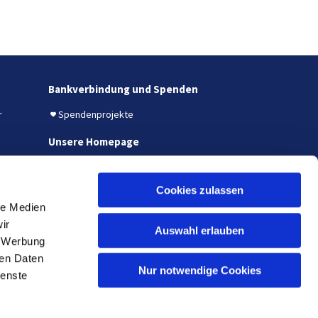
Bankverbindung und Spenden
r
Spendenprojekte
Unsere Homepage
Auf unserer Homepage finden
Cookies zulassen
le Medien
ir
Auswahl erlauben
, Werbung
ren Daten
u.de
Nur notwendige Cookies
ienste