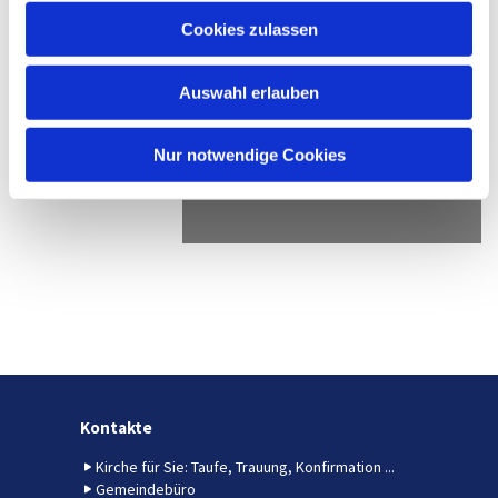
u
Cookies zulassen
s
w
Auswahl erlauben
a
h
l
Nur notwendige Cookies
Kontakte
Kirche für Sie: Taufe, Trauung, Konfirmation ...
Gemeindebüro