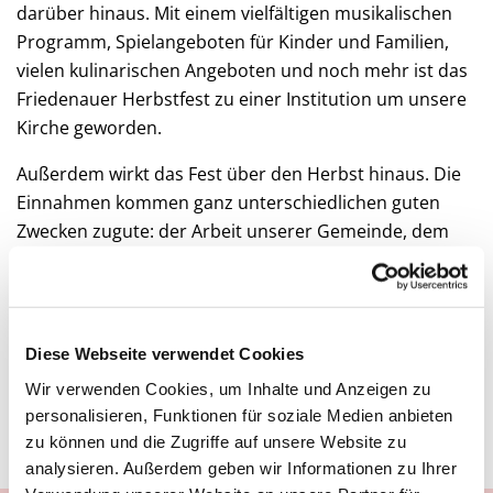
darüber hinaus. Mit einem vielfältigen musikalischen
Programm, Spielangeboten für Kinder und Familien,
vielen kulinarischen Angeboten und noch mehr ist das
Friedenauer Herbstfest zu einer Institution um unsere
Kirche geworden.
Außerdem wirkt das Fest über den Herbst hinaus. Die
Einnahmen kommen ganz unterschiedlichen guten
Zwecken zugute: der Arbeit unserer Gemeinde, dem
Leben im Kiez und auch Projekten weit über Friedenau
hinaus, wie zum Beispiel einem Partnerschaftsprojekt
in Tansania. Wer also am Stand ein Bier trinkt oder eine
Pommes isst, unterstützt damit ganz nebenbei einiges
Diese Webseite verwendet Cookies
Gutes, ganz in der Nähe und auch ganz weit weg.
Wir verwenden Cookies, um Inhalte und Anzeigen zu
personalisieren, Funktionen für soziale Medien anbieten
Hier ein Rückblick
auf das Herbstfest 2025
zu können und die Zugriffe auf unsere Website zu
analysieren. Außerdem geben wir Informationen zu Ihrer