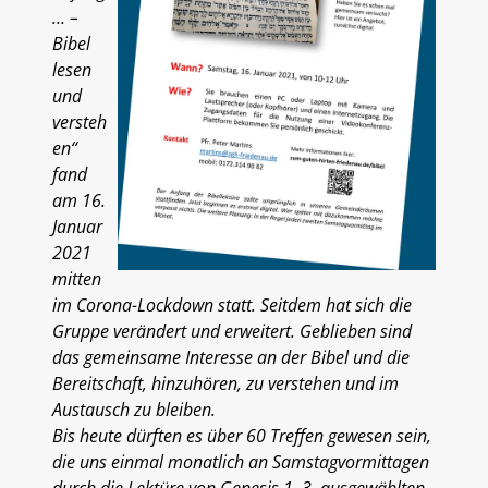
… –
Bibel
lesen
und
versteh
en“
fand
am 16.
Januar
2021
mitten
im Corona-Lockdown statt. Seitdem hat sich die
Gruppe verändert und erweitert. Geblieben sind
das gemeinsame Interesse an der Bibel und die
Bereitschaft, hinzuhören, zu verstehen und im
Austausch zu bleiben.
Bis heute dürften es über 60 Treffen gewesen sein,
die uns einmal monatlich an Samstagvormittagen
durch die Lektüre von Genesis 1–3, ausgewählten