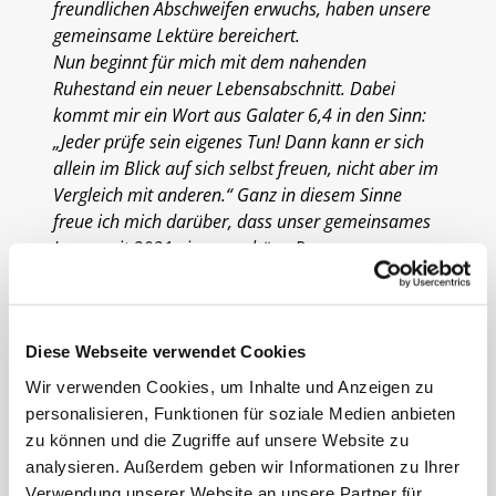
freundlichen Abschweifen erwuchs, haben unsere
gemeinsame Lektüre bereichert.
Nun beginnt für mich mit dem nahenden
Ruhestand ein neuer Lebensabschnitt. Dabei
kommt mir ein Wort aus Galater 6,4 in den Sinn:
„Jeder prüfe sein eigenes Tun! Dann kann er sich
allein im Blick auf sich selbst freuen, nicht aber im
Vergleich mit anderen.“ Ganz in diesem Sinne
freue ich mich darüber, dass unser gemeinsames
Lesen seit 2021 eine so schöne Resonanz
gefunden hat – ohne einen Vergleich mit den
vielen anderen gelungenen Veranstaltungen,
Angeboten und Gruppen unserer lebendigen
Diese Webseite verwendet Cookies
Gemeinde anstellen zu wollen.
So möchte ich euch zum Abschluss herzlich
Wir verwenden Cookies, um Inhalte und Anzeigen zu
danken: für eure Treue über die Jahre, für eure
personalisieren, Funktionen für soziale Medien anbieten
Offenheit, für eure Geduld mit den Texten und
zu können und die Zugriffe auf unsere Website zu
gelegentlich auch mit dem Moderator sowie für die
analysieren. Außerdem geben wir Informationen zu Ihrer
Freude am gemeinsamen Suchen und Verstehen.
Verwendung unserer Website an unsere Partner für