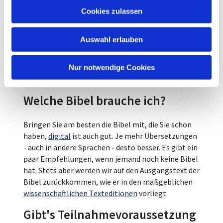
u
Wie wird denn gelesen?
Cookies zulassen
s
w
Wir lesen Schritt für Schritt, teilen unsere Fragen
Auswahl erlauben
a
an den Text, suchen gemeinsame Zugänge. Der
h
theologische und religionsgeschichtliche Zugang
l
ist dabei einer unter vielen. Es gibt andere - soviele,
Nur notwendige Cookies
wie es Teilnehmende gibt.
Welche Bibel brauche ich?
Bringen Sie am besten die Bibel mit, die Sie schon
haben,
digital
ist auch gut. Je mehr Übersetzungen
- auch in andere Sprachen - desto besser. Es gibt ein
paar Empfehlungen, wenn jemand noch keine Bibel
hat. Stets aber werden wir auf den Ausgangstext der
Bibel zurückkommen, wie er in den maßgeblichen
wissenschaftlichen Texteditionen
vorliegt.
Gibt's Teilnahmevoraussetzung